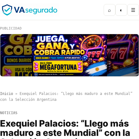
⌕
◐
☰
PUBLICIDAD
Inicio
»
Exequiel Palacios: “Llego más maduro a este Mundial”
con la Selección Argentina
NOTICIAS
Exequiel Palacios: “Llego más
maduro a este Mundial” con la