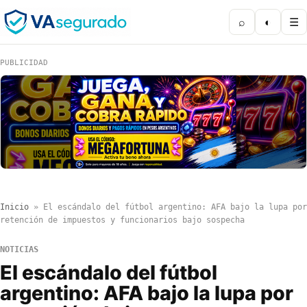
⌕
◐
☰
PUBLICIDAD
Inicio
»
El escándalo del fútbol argentino: AFA bajo la lupa por
retención de impuestos y funcionarios bajo sospecha
NOTICIAS
El escándalo del fútbol
argentino: AFA bajo la lupa por