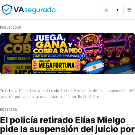
⌕
◐
☰
PUBLICIDAD
Inicio
»
El policía retirado Elías Mielgo pide la suspensión del
juicio por acoso a una subalterna en Bell Ville
NOTICIAS
El policía retirado Elías Mielgo
pide la suspensión del juicio por