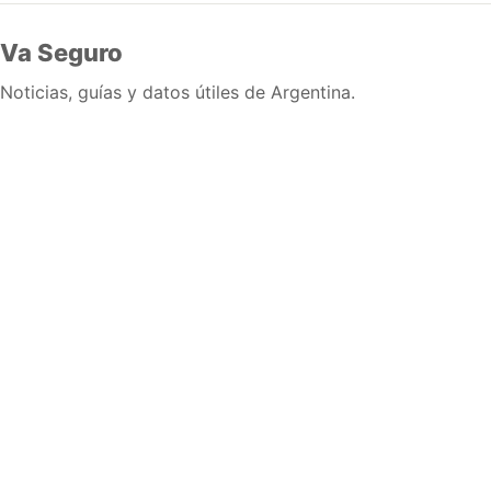
Va Seguro
Noticias, guías y datos útiles de Argentina.
Inicio
Wiki
Guias
Datos
Eventos
En vivo
Verificacion
Cronologias
Documentos
Briefs
Sobre nosotros
Política editorial
Correcciones
Fuentes y metodología