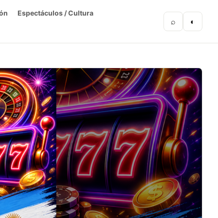
ón
Espectáculos / Cultura
⌕
◐