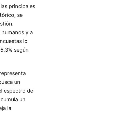
las principales
tórico, se
stión.
os humanos y a
ncuestas lo
 35,3% según
 representa
busca un
el espectro de
 acumula un
ja la