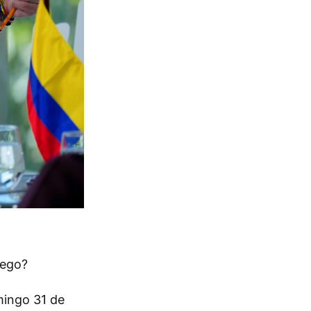
uego?
mingo 31 de