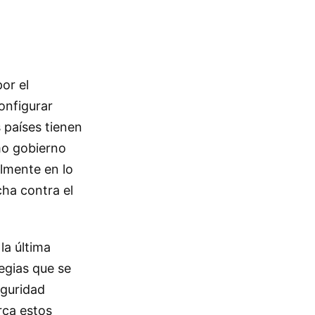
por el
onfigurar
 países tienen
mo gobierno
lmente en lo
cha contra el
la última
egias que se
eguridad
rca estos