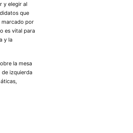
y elegir al
ndidatos que
io marcado por
o es vital para
 y la
sobre la mesa
o de izquierda
máticas,