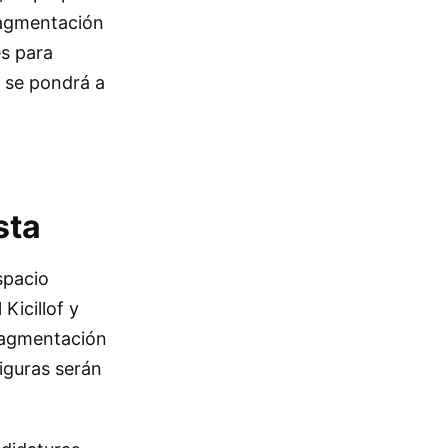
fragmentación
es para
o se pondrá a
sta
spacio
Kicillof y
fragmentación
figuras serán