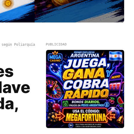
 según Poliarquía
PUBLICIDAD
es
lave
da,