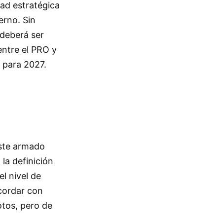
dad estratégica
erno. Sin
 deberá ser
entre el PRO y
 para 2027.
este armado
 la definición
l nivel de
cordar con
otos, pero de