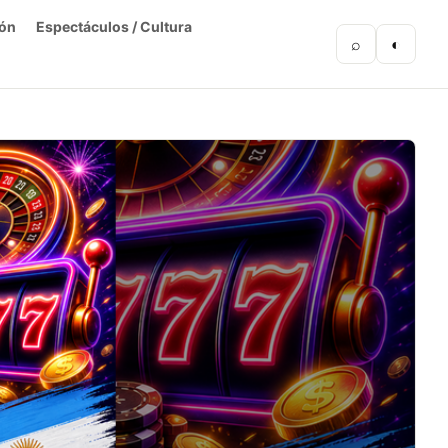
ón
Espectáculos / Cultura
⌕
◐