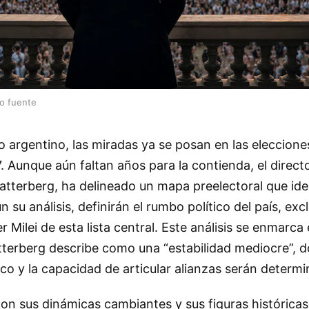
lo fuente
o argentino, las miradas ya se posan en las eleccione
. Aunque aún faltan años para la contienda, el direct
Catterberg, ha delineado un mapa preelectoral que ide
n su análisis, definirán el rumbo político del país, ex
r Milei de esta lista central. Este análisis se enmarca
terberg describe como una “estabilidad mediocre”, d
o y la capacidad de articular alianzas serán determi
 con sus dinámicas cambiantes y sus figuras históricas