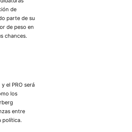
ndidaturas
ción de
do parte de su
tor de peso en
sus chances.
) y el PRO será
omo los
rberg
nzas entre
 política.