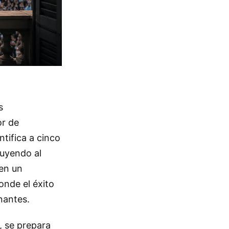
s
or de
ntifica a cinco
cluyendo al
 en un
onde el éxito
nantes.
, se prepara