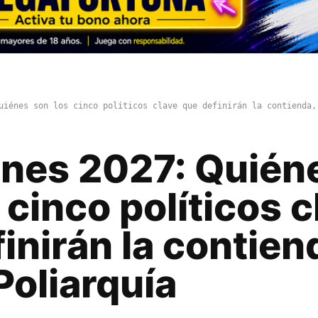
uiénes son los cinco políticos clave que definirán la contienda,
ones 2027: Quién
 cinco políticos c
inirán la contien
Poliarquía