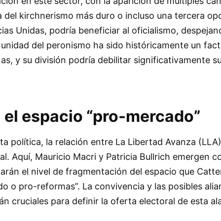
ión en este sector, con la aparición de múltiples ca
na del kirchnerismo más duro o incluso una tercera op
as Unidas, podría beneficiar al oficialismo, despejan
 unidad del peronismo ha sido históricamente un fac
as, y su división podría debilitar significativamente 
 el espacio “pro-mercado”
eta política, la relación entre La Libertad Avanza (LLA
. Aquí, Mauricio Macri y Patricia Bullrich emergen c
rán el nivel de fragmentación del espacio que Catte
 o pro-reformas”. La convivencia y las posibles alia
n cruciales para definir la oferta electoral de esta ala