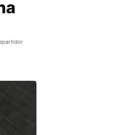
na
epartidor