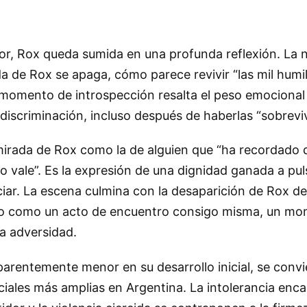
sor, Rox queda sumida en una profunda reflexión. La 
 de Rox se apaga, cómo parece revivir “las mil humil
e momento de introspección resalta el peso emocional
 discriminación, incluso después de haberlas “sobreviv
mirada de Rox como la de alguien que “ha recordado q
to vale”. Es la expresión de una dignidad ganada a pu
iar. La escena culmina con la desaparición de Rox de
no como un acto de encuentro consigo misma, un m
 la adversidad.
parentemente menor en su desarrollo inicial, se conv
iales más amplias en Argentina. La intolerancia enca