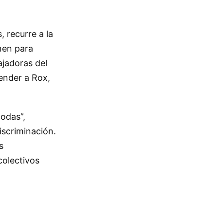
, recurre a la
nen para
ajadoras del
ender a Rox,
todas”,
iscriminación.
s
colectivos