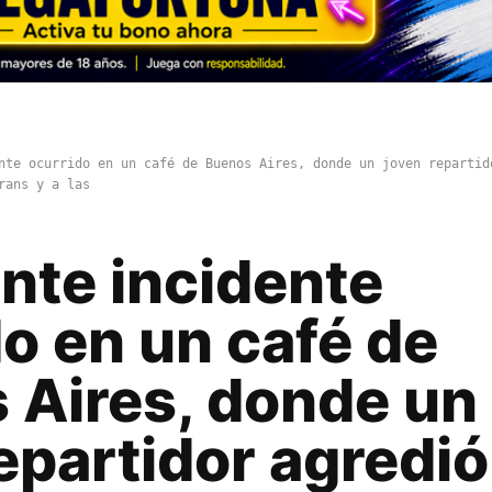
nte ocurrido en un café de Buenos Aires, donde un joven repartid
rans y a las
ente incidente
o en un café de
 Aires, donde un
epartidor agredió