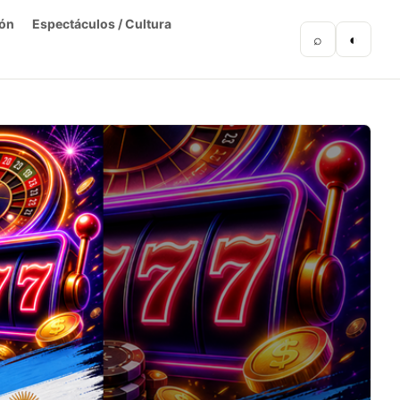
ón
Espectáculos / Cultura
⌕
◐