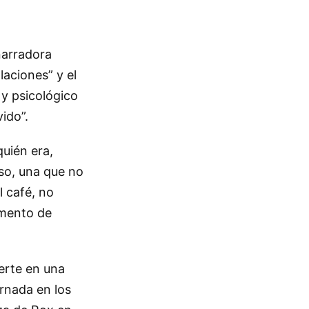
narradora
laciones” y el
 y psicológico
ido”.
uién era,
lso, una que no
l café, no
omento de
ierte en una
rnada en los