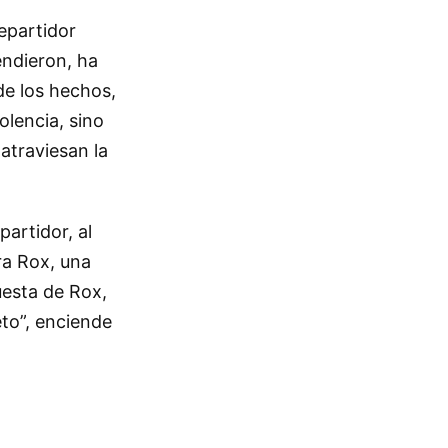
epartidor
endieron, ha
de los hechos,
olencia, sino
atraviesan la
artidor, al
ra Rox, una
uesta de Rox,
eto”, enciende