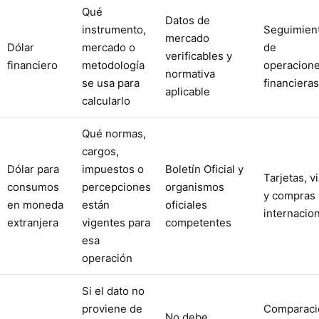
Qué
Datos de
instrumento,
Seguimien
mercado
Dólar
mercado o
de
verificables y
financiero
metodología
operacion
normativa
se usa para
financieras
aplicable
calcularlo
Qué normas,
cargos,
Dólar para
impuestos o
Boletín Oficial y
Tarjetas, v
consumos
percepciones
organismos
y compras
en moneda
están
oficiales
internacio
extranjera
vigentes para
competentes
esa
operación
Si el dato no
proviene de
Comparaci
No debe