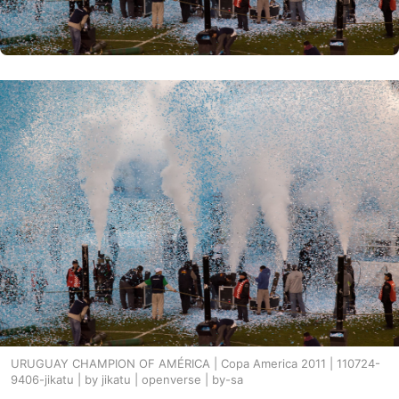
URUGUAY CHAMPION OF AMÉRICA | Copa America 2011 | 110724-
9406-jikatu | by jikatu | openverse | by-sa