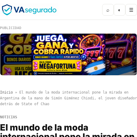
⌕
◐
☰
PUBLICIDAD
Inicio
»
El mundo de la moda internacional pone la mirada en
Argentina de la mano de Simón Giménez Chiodi, el joven diseñador
detrás de State of Chao
NOTICIAS
El mundo de la moda
internacional pone la mirada en