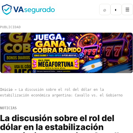
⌕
◐
☰
PUBLICIDAD
Inicio
»
La discusión sobre el rol del dólar en la
estabilización económica argentina: Cavallo vs. el Gobierno
NOTICIAS
La discusión sobre el rol del
dólar en la estabilización