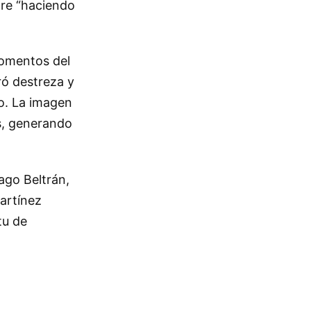
pre “haciendo
momentos del
ró destreza y
o. La imagen
s, generando
ago Beltrán,
artínez
tu de