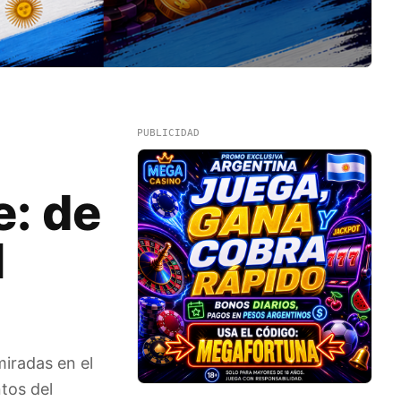
PUBLICIDAD
e: de
l
miradas en el
tos del