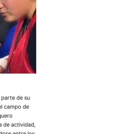
 parte de su
del campo de
quero
 de actividad,
dose entre los