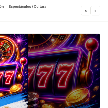
ón
Espectáculos / Cultura
⌕
◐