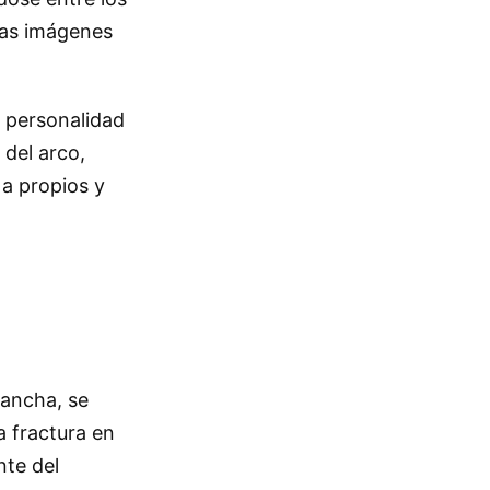
ias imágenes
a personalidad
 del arco,
 a propios y
cancha, se
a fractura en
nte del