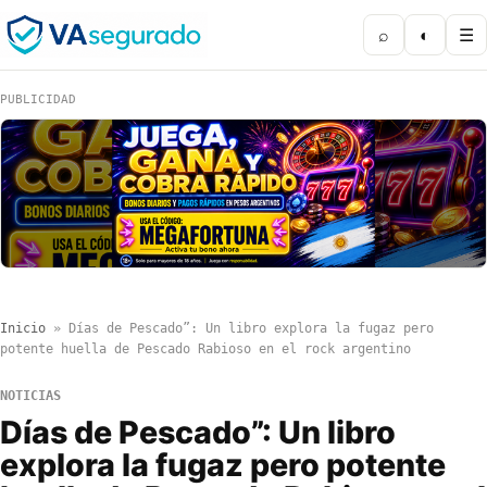
⌕
◐
☰
PUBLICIDAD
Inicio
»
Días de Pescado”: Un libro explora la fugaz pero
potente huella de Pescado Rabioso en el rock argentino
NOTICIAS
Días de Pescado”: Un libro
explora la fugaz pero potente