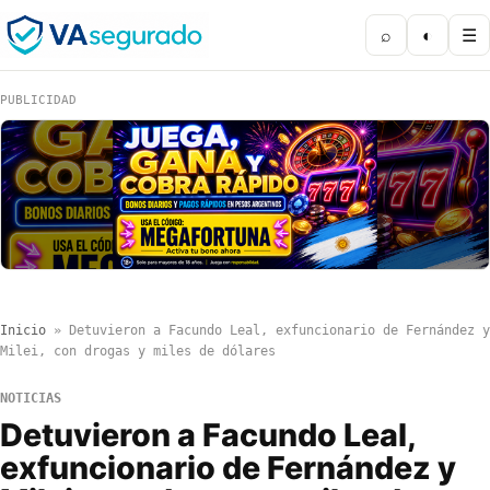
⌕
◐
☰
PUBLICIDAD
Inicio
»
Detuvieron a Facundo Leal, exfuncionario de Fernández y
Milei, con drogas y miles de dólares
NOTICIAS
Detuvieron a Facundo Leal,
exfuncionario de Fernández y