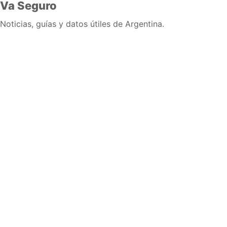
Va Seguro
Noticias, guías y datos útiles de Argentina.
Inicio
Wiki
Guias
Datos
Eventos
En vivo
Verificacion
Cronologias
Documentos
Briefs
Sobre nosotros
Política editorial
Correcciones
Fuentes y metodología