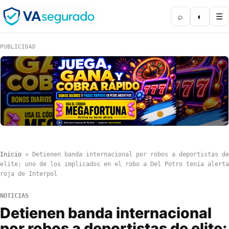
⌕
◐
☰
PUBLICIDAD
Inicio
»
Detienen banda internacional por robos a deportistas de
elite; uno de los implicados en el robo a Del Potro tenía alerta
roja de Interpol
NOTICIAS
Detienen banda internacional
por robos a deportistas de elite;