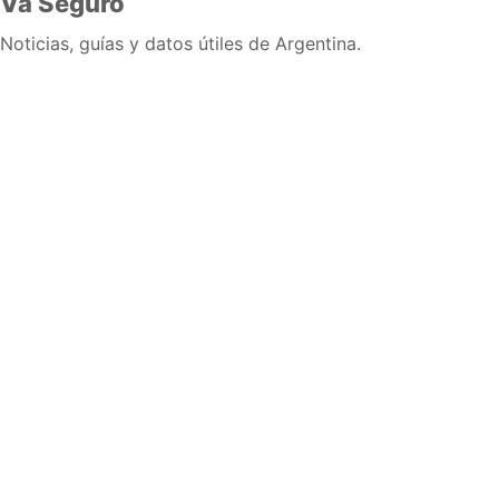
Va Seguro
Noticias, guías y datos útiles de Argentina.
Inicio
Wiki
Guias
Datos
Eventos
En vivo
Verificacion
Cronologias
Documentos
Briefs
Sobre nosotros
Política editorial
Correcciones
Fuentes y metodología
Contacto
Política de privacidad