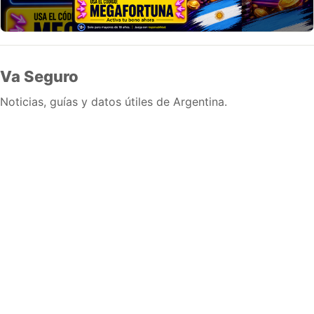
Va Seguro
Noticias, guías y datos útiles de Argentina.
Inicio
Wiki
Guias
Datos
Eventos
En vivo
Verificacion
Cronologias
Documentos
Briefs