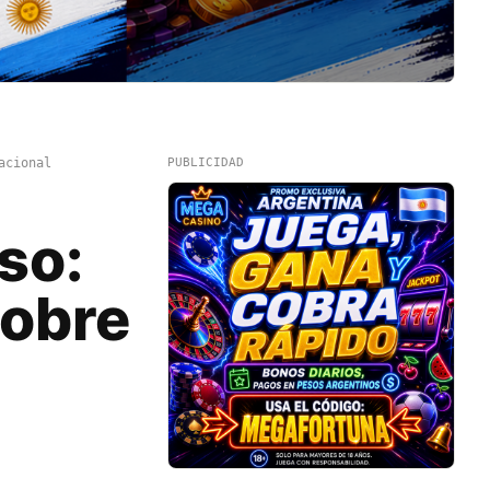
acional
PUBLICIDAD
so:
sobre