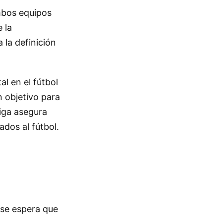
mbos equipos
 la
 la definición
l en el fútbol
n objetivo para
liga asegura
dos al fútbol.
 se espera que