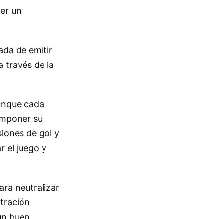
ner un
ada de emitir
a través de la
aunque cada
 imponer su
iones de gol y
r el juego y
ara neutralizar
tración
 un buen