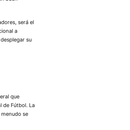
dores, será el
cional a
 desplegar su
eral que
l de Fútbol. La
 a menudo se