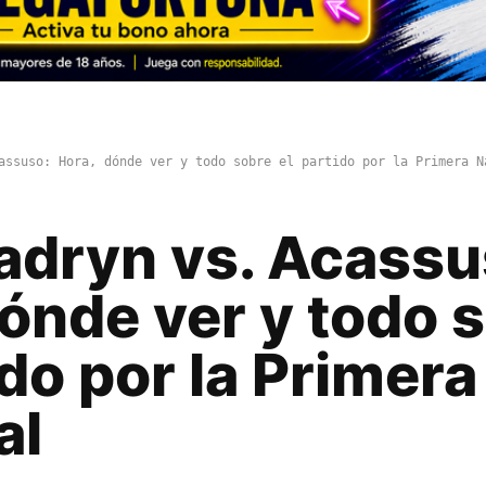
assuso: Hora, dónde ver y todo sobre el partido por la Primera N
adryn vs. Acassu
ónde ver y todo 
ido por la Primera
al