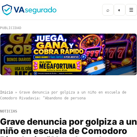
⌕
◐
☰
PUBLICIDAD
Inicio
»
Grave denuncia por golpiza a un niño en escuela de
Comodoro Rivadavia: “Abandono de persona
NOTICIAS
Grave denuncia por golpiza a un
niño en escuela de Comodoro