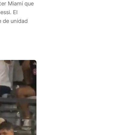
nter Miami que
ssi. El
e de unidad