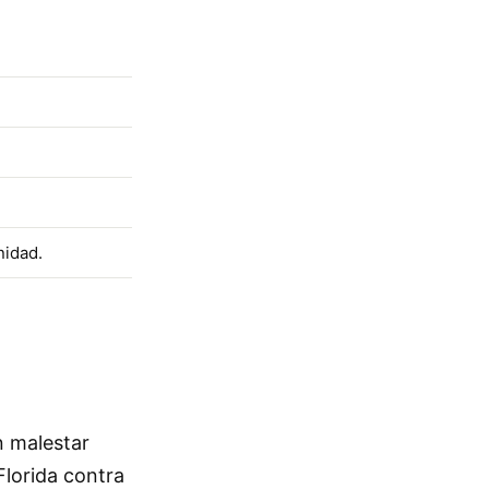
nidad.
n malestar
Florida contra