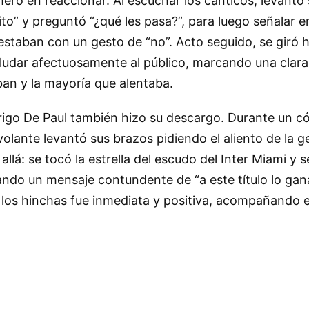
imero en reaccionar. Al escuchar los cánticos, levantó
to” y preguntó “¿qué les pasa?”, para luego señalar 
estaban con un gesto de “no”. Acto seguido, se giró h
aludar afectuosamente al público, marcando una clara
ban y la mayoría que alentaba.
igo De Paul también hizo su descargo. Durante un c
volante levantó sus brazos pidiendo el aliento de la 
allá: se tocó la estrella del escudo del Inter Miami y 
ndo un mensaje contundente de “a este título lo ga
 los hinchas fue inmediata y positiva, acompañando 