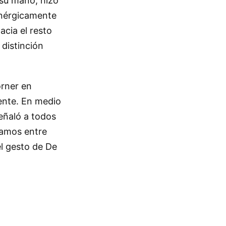
 su mano, hizo
enérgicamente
acia el resto
 distinción
órner en
gente. En medio
señaló a todos
namos entre
el gesto de De