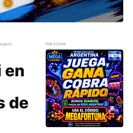
espeto
PUBLICIDAD
 en
s de