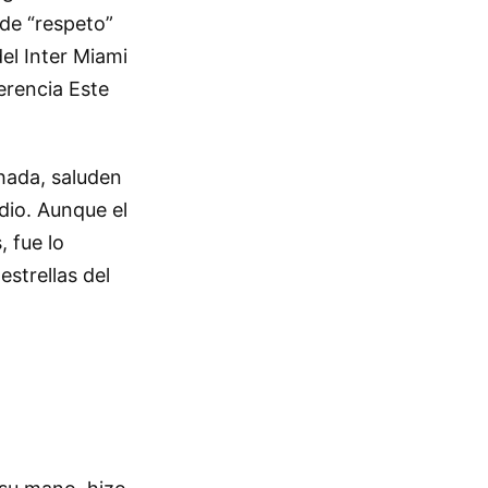
 de “respeto”
del Inter Miami
erencia Este
hada, saluden
dio. Aunque el
, fue lo
strellas del