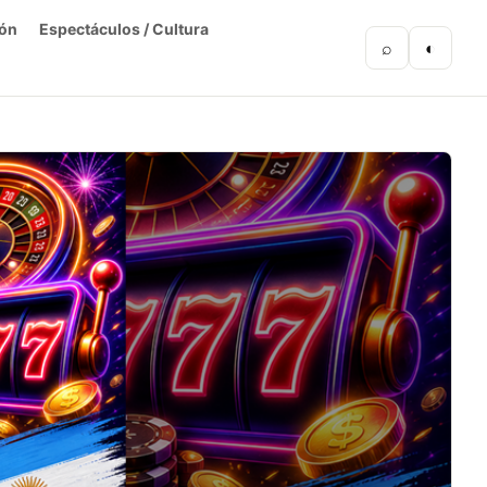
ón
Espectáculos / Cultura
⌕
◐