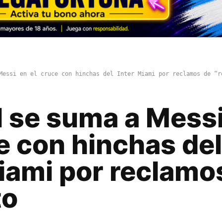
Messi en el cruce con hinchas del Inter Miami por reclamos de “r
l se suma a Messi
e con hinchas del
iami por reclamo
to