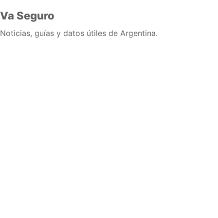
Va Seguro
Noticias, guías y datos útiles de Argentina.
Inicio
Wiki
Guias
Datos
Eventos
En vivo
Verificacion
Cronologias
Documentos
Briefs
Sobre nosotros
Política editorial
Correcciones
Fuentes y metodología