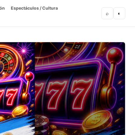
ón
Espectáculos / Cultura
⌕
◐