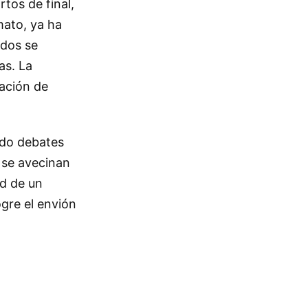
tos de final,
mato, ya ha
ados se
as. La
nación de
ado debates
 se avecinan
ad de un
gre el envión