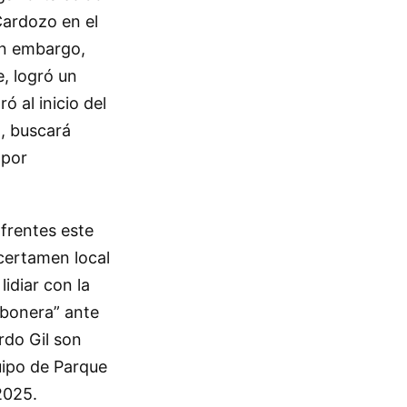
 Cardozo en el
in embargo,
e, logró un
ó al inicio del
, buscará
 por
 frentes este
 certamen local
idiar con la
mbonera” ante
rdo Gil son
uipo de Parque
2025.