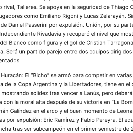
o rival, Talleres. Se apoya en la seguridad de Thiago
 jugadores como Emiliano Rigoni y Lucas Zelarayán. S
 de Daniel Passerini por expulsión. Unión, por su part
Independiente Rivadavia y recuperó el nivel que mostr
el Blanco como figura y el gol de Cristian Tarragona
ia. Será un partido parejo entre dos equipos dirigidos
entados.
 Huracán: El “Bicho” se armó para competir en varias
ra de la Copa Argentina y la Libertadores, tiene en el
a mostrando solidez tras vencer a Lanús, pero deberá l
a con la moral alta después de su victoria en “La Bo
rnán Galíndez en el arco y el buen momento de Leona
as por expulsión: Eric Ramírez y Fabio Pereyra. El eq
ancha tras ser subcampeón en el primer semestre de 