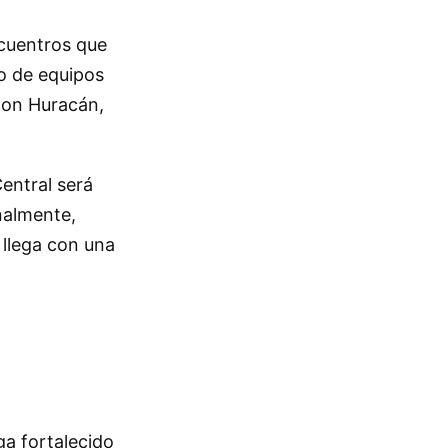
ncuentros que
lo de equipos
con Huracán,
Central será
nalmente,
 llega con una
ga fortalecido