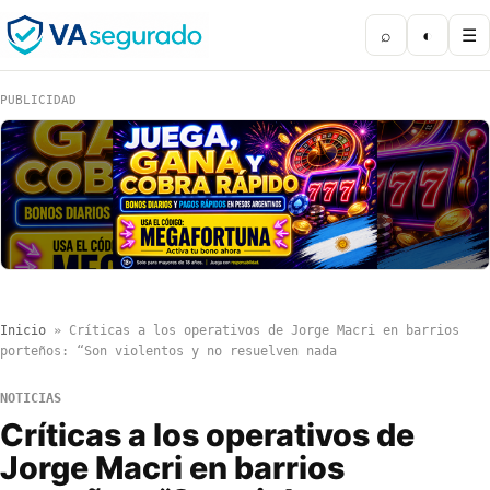
⌕
◐
☰
PUBLICIDAD
Inicio
»
Críticas a los operativos de Jorge Macri en barrios
porteños: “Son violentos y no resuelven nada
NOTICIAS
Críticas a los operativos de
Jorge Macri en barrios