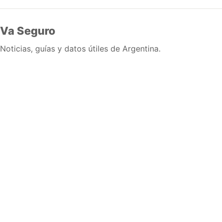
Va Seguro
Noticias, guías y datos útiles de Argentina.
Inicio
Wiki
Guias
Datos
Eventos
En vivo
Verificacion
Cronologias
Documentos
Briefs
Sobre nosotros
Política editorial