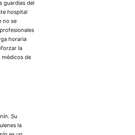
s guardias del
te hospital
e no se
 profesionales
rga horaria
forzar la
on médicos de
nín. Su
uienes la
nín es un