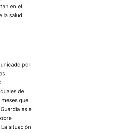
tan en el
 la salud.
omunicado por
as
s
iduales de
e meses que
 Guardia es el
sobre
 La situación