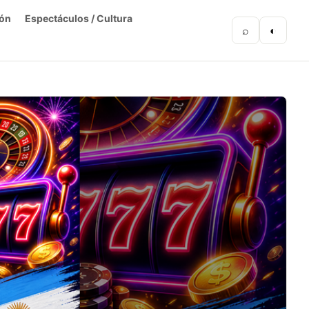
ón
Espectáculos / Cultura
⌕
◐