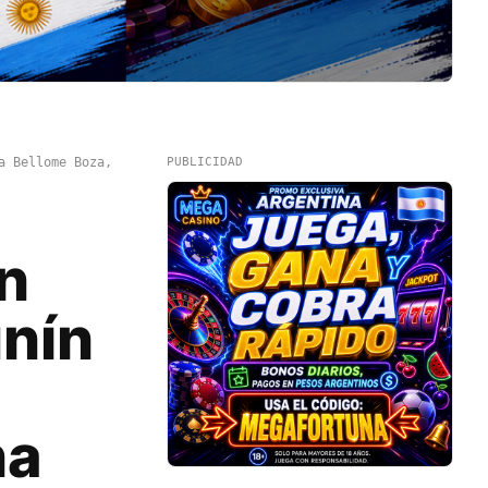
a Bellome Boza,
PUBLICIDAD
n
unín
na