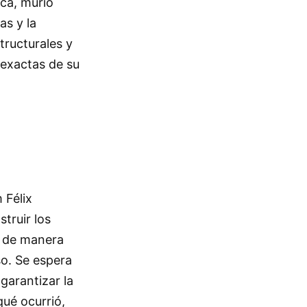
ica, murió
as y la
tructurales y
 exactas de su
 Félix
truir los
ar de manera
so. Se espera
 garantizar la
qué ocurrió,