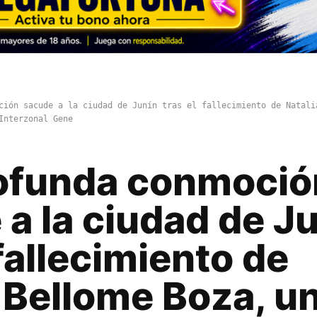
ción sacude a la ciudad de Junín tras el fallecimiento de Natali
Interzonal Gene
ofunda conmoció
a la ciudad de J
 fallecimiento de
 Bellome Boza, u