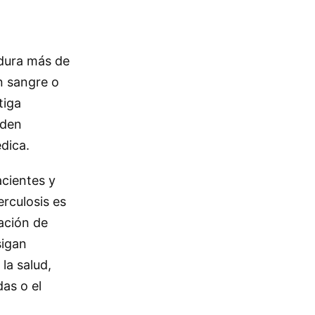
 dura más de
n sangre o
tiga
eden
dica.
acientes y
erculosis es
ación de
sigan
la salud,
das o el