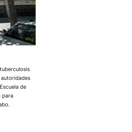
tuberculosis
 autoridades
 Escuela de
o para
abo.