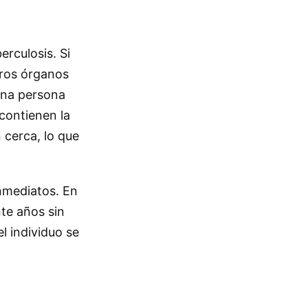
rculosis. Si
tros órganos
una persona
contienen la
 cerca, lo que
nmediatos. En
te años sin
l individuo se