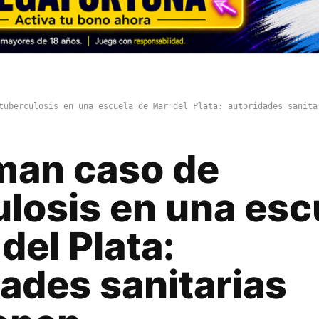
tuberculosis en una escuela de Mar del Plata: autoridades sanita
man caso de
ulosis en una esc
del Plata:
ades sanitarias