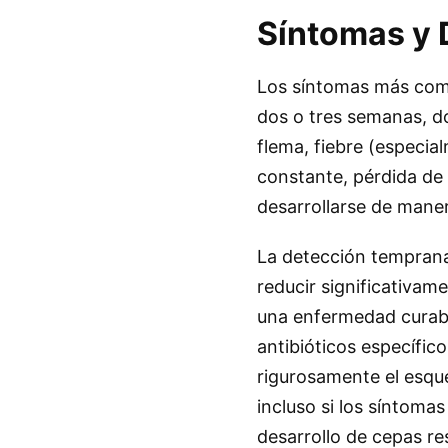
Síntomas y
Los síntomas más comu
dos o tres semanas, do
flema, fiebre (especia
constante, pérdida de 
desarrollarse de maner
La detección temprana
reducir significativam
una enfermedad curable
antibióticos específic
rigurosamente el esque
incluso si los síntoma
desarrollo de cepas re