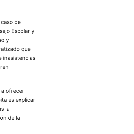
n caso de
sejo Escolar y
so y
fatizado que
e inasistencias
eren
ra ofrecer
ita es explicar
s la
ión de la