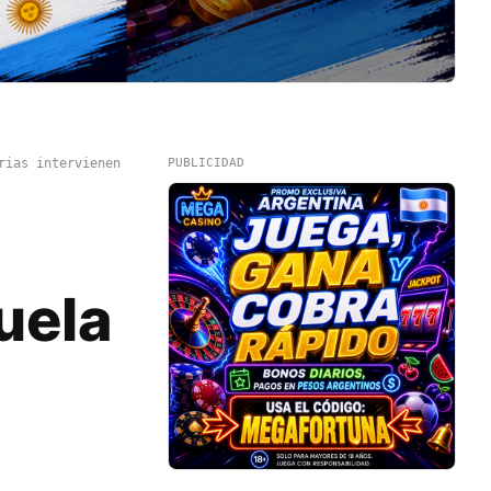
rias intervienen
PUBLICIDAD
uela