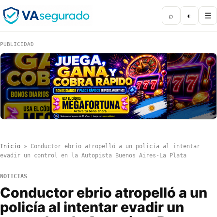
⌕
◐
☰
PUBLICIDAD
Inicio
»
Conductor ebrio atropelló a un policía al intentar
evadir un control en la Autopista Buenos Aires-La Plata
NOTICIAS
Conductor ebrio atropelló a un
policía al intentar evadir un