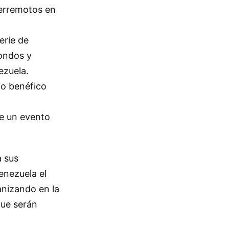
terremotos en
erie de
fondos y
ezuela.
o benéfico
e un evento
a sus
enezuela el
anizando en la
que serán