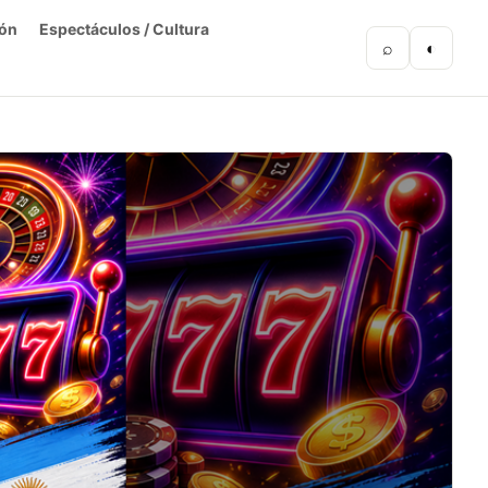
ón
Espectáculos / Cultura
⌕
◐