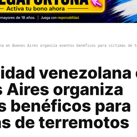
na en Buenos Aires organiza eventos benéficos para víctimas de t
dad venezolana 
 Aires organiza
s benéficos para
as de terremotos