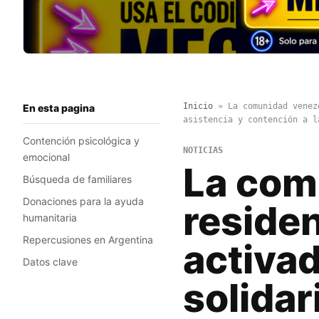
Inicio
»
La comunidad venez
En esta pagina
asistencia y contención a l
Contención psicológica y
NOTICIAS
emocional
La com
Búsqueda de familiares
Donaciones para la ayuda
residen
humanitaria
Repercusiones en Argentina
activad
Datos clave
solidar