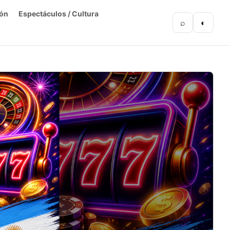
ón
Espectáculos / Cultura
⌕
◐