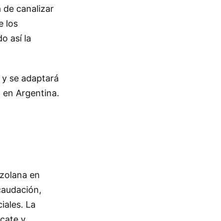
 de canalizar
e los
 así la
 y se adaptará
a en Argentina.
ezolana en
caudación,
iales. La
cate y