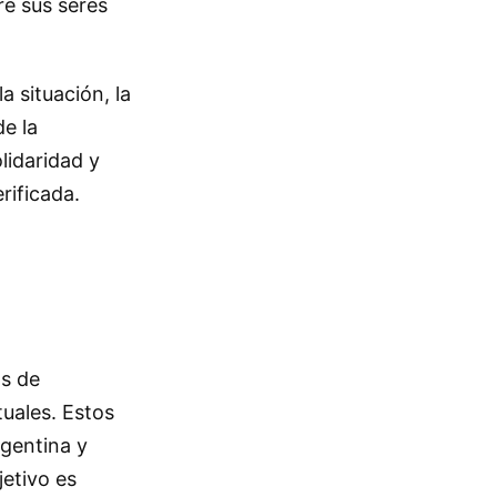
re sus seres
a situación, la
e la
lidaridad y
rificada.
os de
tuales. Estos
rgentina y
jetivo es