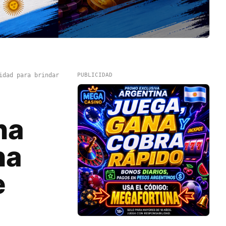
idad para brindar
PUBLICIDAD
na
ha
e