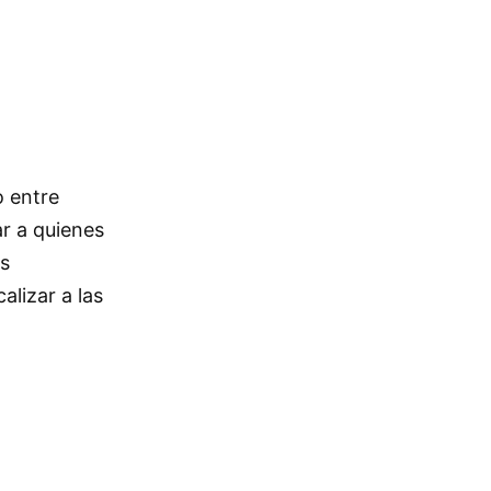
o entre
ar a quienes
as
alizar a las