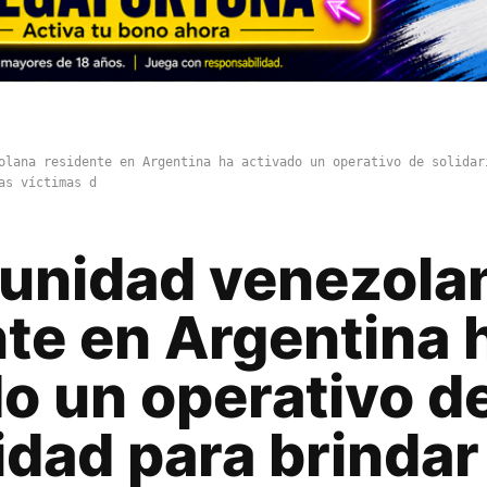
olana residente en Argentina ha activado un operativo de solidar
as víctimas d
unidad venezola
te en Argentina 
o un operativo d
idad para brindar