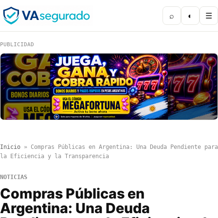
⌕
◐
☰
PUBLICIDAD
Inicio
»
Compras Públicas en Argentina: Una Deuda Pendiente para
la Eficiencia y la Transparencia
NOTICIAS
Compras Públicas en
Argentina: Una Deuda