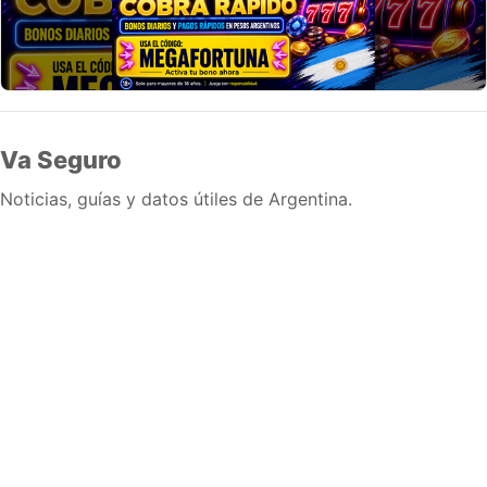
Va Seguro
Noticias, guías y datos útiles de Argentina.
Inicio
Wiki
Guias
Datos
Eventos
En vivo
Verificacion
Cronologias
Documentos
Briefs