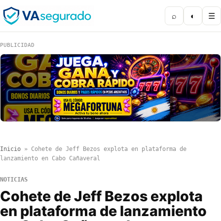
⌕
◐
☰
PUBLICIDAD
Inicio
»
Cohete de Jeff Bezos explota en plataforma de
lanzamiento en Cabo Cañaveral
NOTICIAS
Cohete de Jeff Bezos explota
en plataforma de lanzamiento