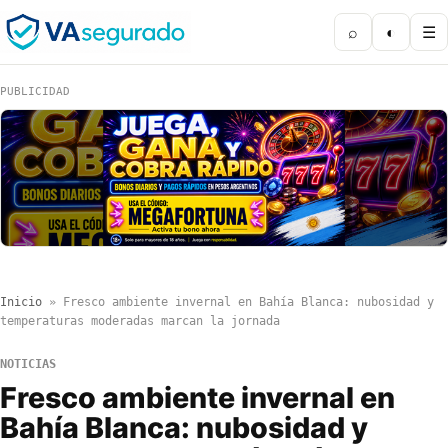
⌕
◐
☰
PUBLICIDAD
Inicio
»
Fresco ambiente invernal en Bahía Blanca: nubosidad y
temperaturas moderadas marcan la jornada
NOTICIAS
Fresco ambiente invernal en
Bahía Blanca: nubosidad y