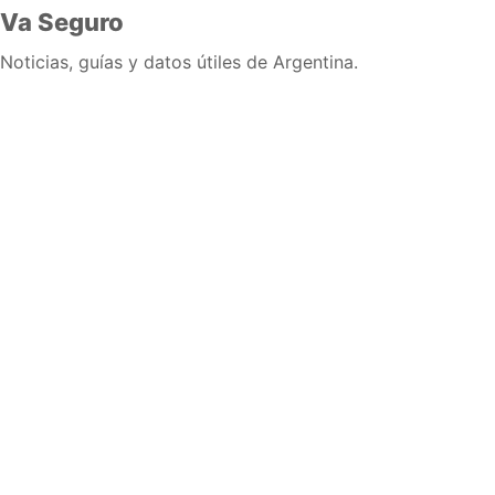
Va Seguro
Noticias, guías y datos útiles de Argentina.
Inicio
Wiki
Guias
Datos
Eventos
En vivo
Verificacion
Cronologias
Documentos
Briefs
Sobre nosotros
Política editorial
Correcciones
Fuentes y metodología