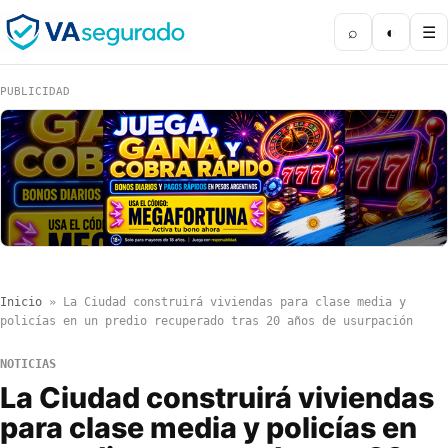
⌕
◐
☰
PUBLICIDAD
Inicio
»
La Ciudad construirá viviendas para clase media y
policías en un predio recuperado tras 20 años de usurpación
NOTICIAS
La Ciudad construirá viviendas
para clase media y policías en