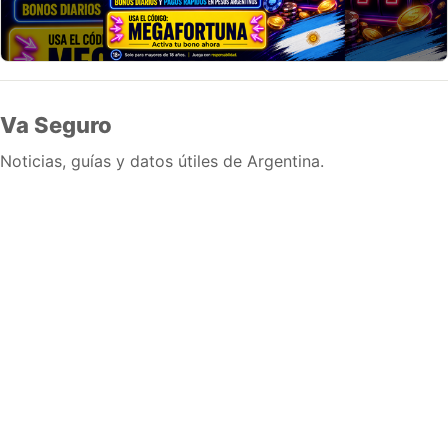
Va Seguro
Noticias, guías y datos útiles de Argentina.
Inicio
Wiki
Guias
Datos
Eventos
En vivo
Verificacion
Cronologias
Documentos
Briefs