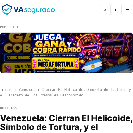
⌕
◐
☰
PUBLICIDAD
Inicio
»
Venezuela: Cierran El Helicoide, Símbolo de Tortura, y
el Paradero de los Presos es Desconocido
NOTICIAS
Venezuela: Cierran El Helicoide,
Símbolo de Tortura, y el