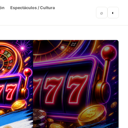
ón
Espectáculos / Cultura
⌕
◐