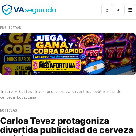
⌕
◐
☰
PUBLICIDAD
Inicio
»
Carlos Tevez protagoniza divertida publicidad de
cerveza boliviana
NOTICIAS
Carlos Tevez protagoniza
divertida publicidad de cerveza