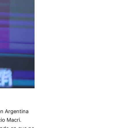
en Argentina
io Macri.