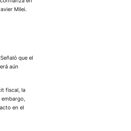
 confianza en
vier Milei.
 Señaló que el
será aún
t fiscal, la
n embargo,
acto en el