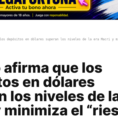
los depósitos en dólares superan los niveles de la era Macri y m
 afirma que los
tos en dólares
 los niveles de l
 minimiza el “rie