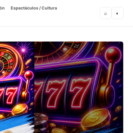
ón
Espectáculos / Cultura
⌕
◐