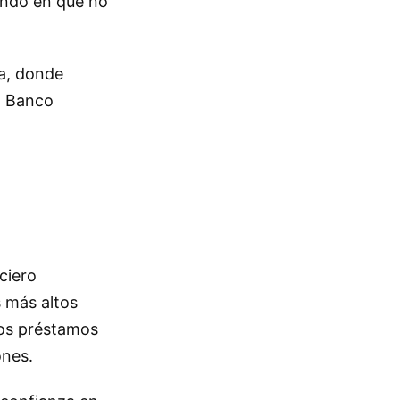
iendo en que no
ca, donde
l Banco
ciero
s más altos
los préstamos
ones.