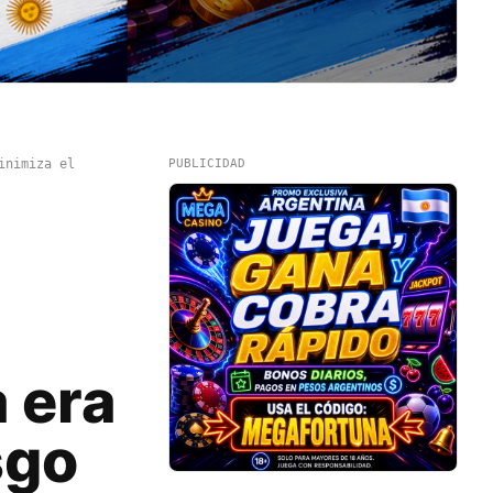
inimiza el
PUBLICIDAD
a era
sgo