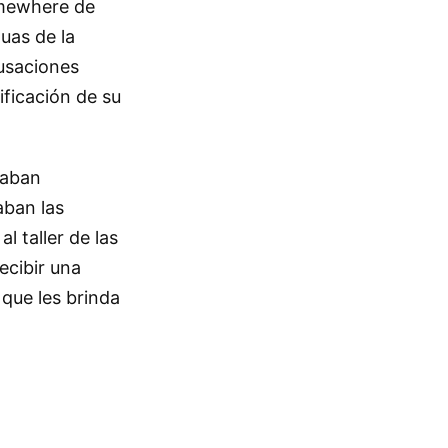
omewhere de
uas de la
cusaciones
ificación de su
laban
aban las
l taller de las
ecibir una
 que les brinda