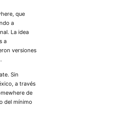
here, que
ando a
nal. La idea
s a
eron versiones
.
ate. Sin
xico, a través
Somewhere de
jo del mínimo