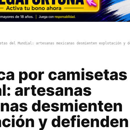
etas del Mundial: artesanas mexicanas desmienten explotación y d
ca por camisetas
l: artesanas
nas desmienten
ación y defienden