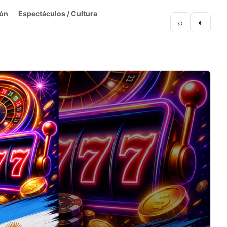
ón
Espectáculos / Cultura
⌕
◐