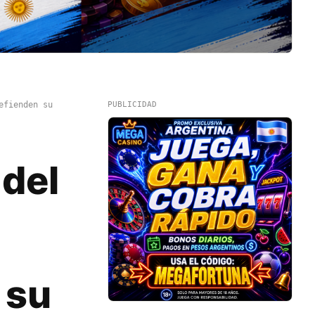
efienden su
PUBLICIDAD
 del
 su