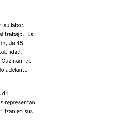
 su labor.
l trabajo. “La
rín, de 45
ibilidad:
el Guzmán, de
do adelante
s de
as representan
tilizan en sus