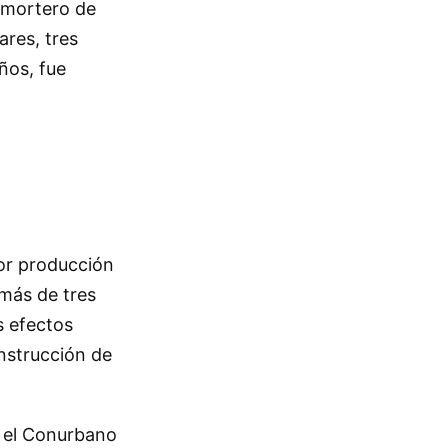
n mortero de
ares, tres
ños, fue
por producción
 más de tres
s efectos
nstrucción de
 el Conurbano