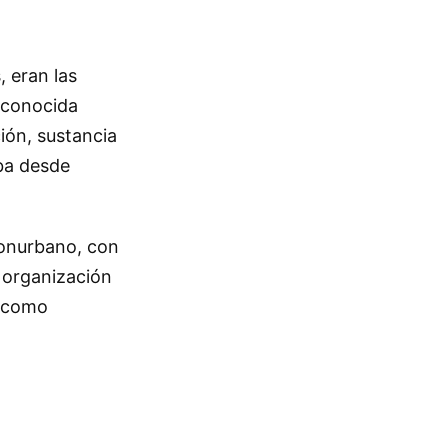
, eran las
n conocida
ión, sustancia
ba desde
conurbano, con
 organización
a como