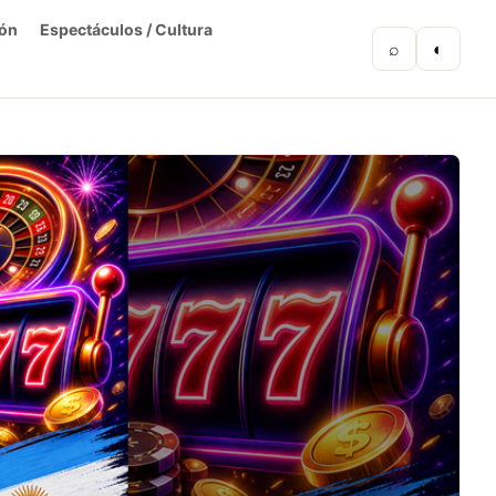
ón
Espectáculos / Cultura
⌕
◐