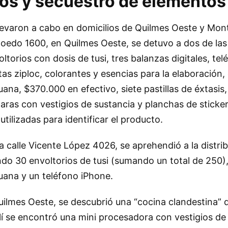
os y secuestro de elementos
llevaron a cabo en domicilios de Quilmes Oeste y Mon
e Boedo 1600, en Quilmes Oeste, se detuvo a dos de la
torios con dosis de tusi, tres balanzas digitales, te
tas ziploc, colorantes y esencias para la elaboración,
ana, $370.000 en efectivo, siete pastillas de éxtasis,
haras con vestigios de sustancia y planchas de sticker
tilizadas para identificar el producto.
 calle Vicente López 4026, se aprehendió a la distrib
do 30 envoltorios de tusi (sumando un total de 250)
uana y un teléfono iPhone.
uilmes Oeste, se descubrió una “cocina clandestina”
lí se encontró una mini procesadora con vestigios de t