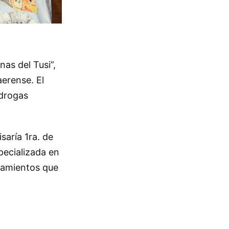
as del Tusi”,
erense. El
 drogas
saría 1ra. de
pecializada en
anamientos que