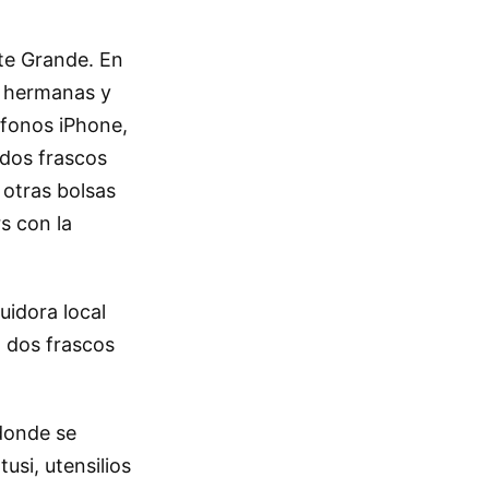
te Grande. En
s hermanas y
léfonos iPhone,
 dos frascos
 otras bolsas
s con la
uidora local
, dos frascos
 donde se
usi, utensilios