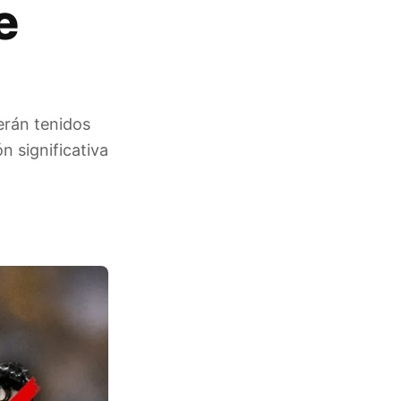
e
erán tenidos
n significativa