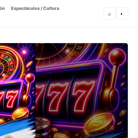
ón
Espectáculos / Cultura
⌕
◐