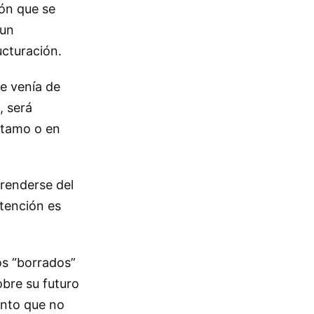
ión que se
 un
ucturación.
e venía de
, será
éstamo o en
renderse del
ntención es
os “borrados”
obre su futuro
ento que no