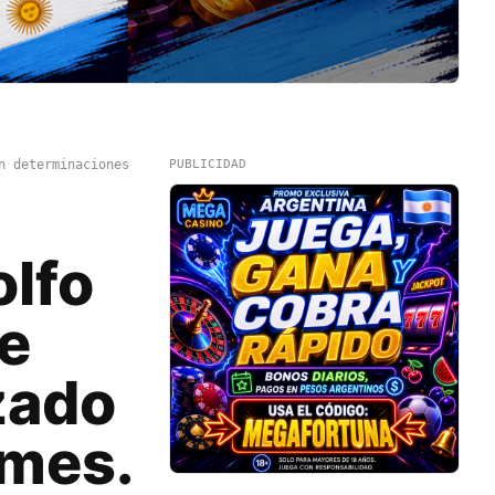
n determinaciones
PUBLICIDAD
olfo
de
zado
rmes.