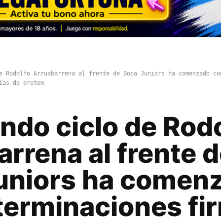
e Rodolfo Arruabarrena al frente de Boca Juniors ha comenzado co
ías de pretem
ndo ciclo de Rod
rrena al frente 
uniors ha comen
terminaciones fi