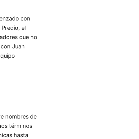
omenzado con
Predio, el
gadores que no
o con Juan
equipo
uye nombres de
enos términos
nicas hasta