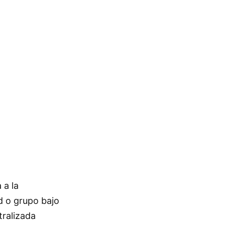
 a la
d o grupo bajo
ralizada