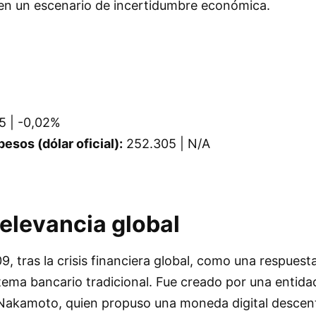
 en un escenario de incertidumbre económica.
 | -0,02%
esos (dólar oficial):
252.305 | N/A
relevancia global
9, tras la crisis financiera global, como una respuesta
tema bancario tradicional. Fue creado por una entida
Nakamoto, quien propuso una moneda digital descent