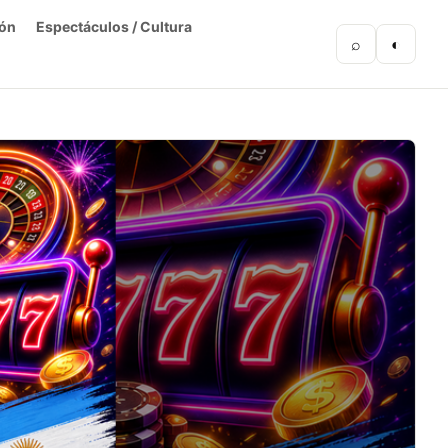
ón
Espectáculos / Cultura
⌕
◐