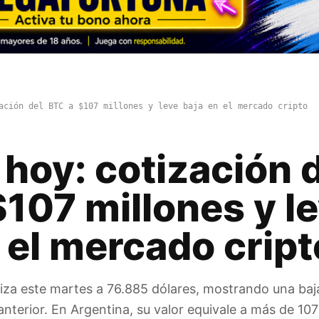
ación del BTC a $107 millones y leve baja en el mercado cripto
 hoy: cotización 
107 millones y l
 el mercado cript
tiza este martes a 76.885 dólares, mostrando una baj
anterior. En Argentina, su valor equivale a más de 107