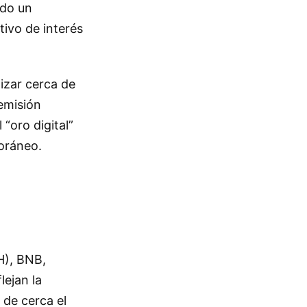
ado un
tivo de interés
izar cerca de
 emisión
“oro digital”
oráneo.
H), BNB,
lejan la
 de cerca el