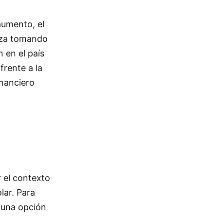
aumento, el
liza tomando
n en el país
frente a la
inanciero
 el contexto
lar. Para
 una opción