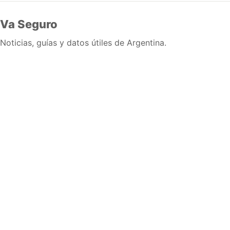
Va Seguro
Noticias, guías y datos útiles de Argentina.
Inicio
Wiki
Guias
Datos
Eventos
En vivo
Verificacion
Cronologias
Documentos
Briefs
Sobre nosotros
Política editorial
Correcciones
Fuentes y metodología