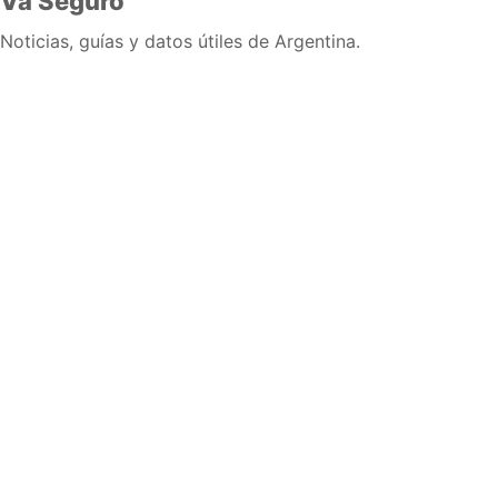
Va Seguro
Noticias, guías y datos útiles de Argentina.
Inicio
Wiki
Guias
Datos
Eventos
En vivo
Verificacion
Cronologias
Documentos
Briefs
Sobre nosotros
Política editorial
Correcciones
Fuentes y metodología
Contacto
Política de privacidad