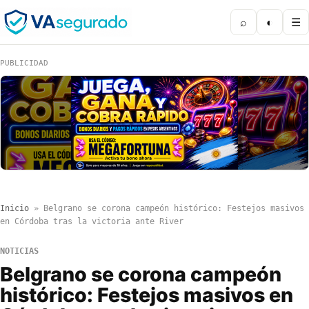
⌕
◐
☰
PUBLICIDAD
Inicio
»
Belgrano se corona campeón histórico: Festejos masivos
en Córdoba tras la victoria ante River
NOTICIAS
Belgrano se corona campeón
histórico: Festejos masivos en