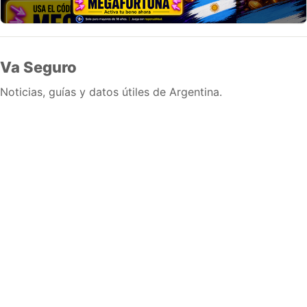
Va Seguro
Noticias, guías y datos útiles de Argentina.
Inicio
Wiki
Guias
Datos
Eventos
En vivo
Verificacion
Cronologias
Documentos
Briefs
Sobre nosotros
Política editorial