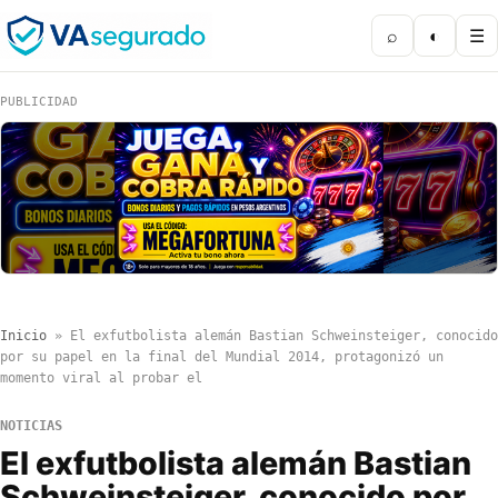
⌕
◐
☰
PUBLICIDAD
Inicio
»
El exfutbolista alemán Bastian Schweinsteiger, conocido
por su papel en la final del Mundial 2014, protagonizó un
momento viral al probar el
NOTICIAS
El exfutbolista alemán Bastian
Schweinsteiger, conocido por