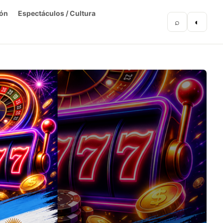
ón
Espectáculos / Cultura
⌕
◐