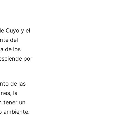
de Cuyo y el
nte del
ra de los
desciende por
nto de las
nes, la
n tener un
io ambiente.