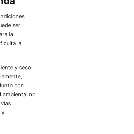
nda
ondiciones
puede ser
ara la
iculta la
liente y seco
blemente,
 Junto con
d ambiental no
 vías
 y