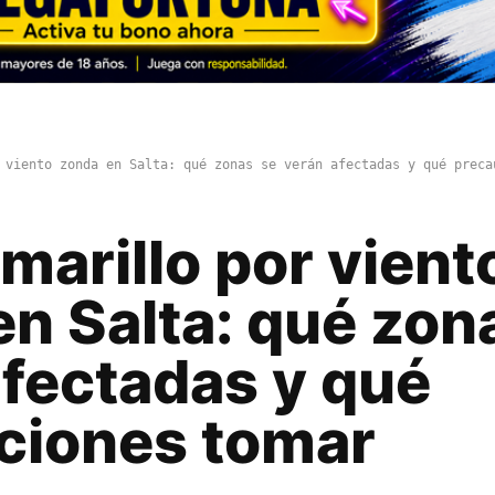
 viento zonda en Salta: qué zonas se verán afectadas y qué preca
marillo por vient
n Salta: qué zon
afectadas y qué
ciones tomar