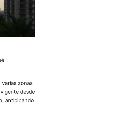
ué
a varias zonas
á vigente desde
io, anticipando