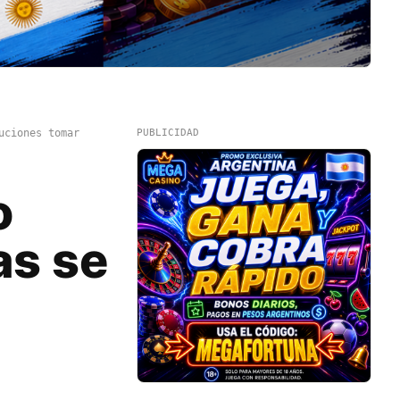
uciones tomar
PUBLICIDAD
o
as se