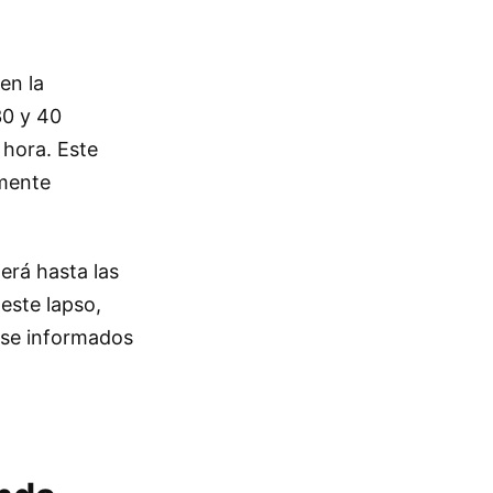
en la
30 y 40
 hora. Este
lmente
derá hasta las
 este lapso,
rse informados