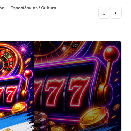
ón
Espectáculos / Cultura
⌕
◐