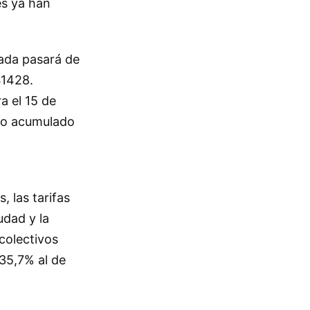
es ya han
rada pasará de
$1428.
a el 15 de
nto acumulado
 las tarifas
udad y la
 colectivos
35,7% al de