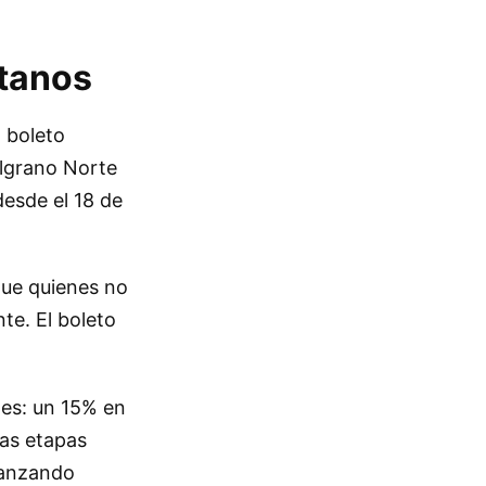
itanos
l boleto
elgrano Norte
esde el 18 de
 que quienes no
te. El boleto
les: un 15% en
las etapas
canzando