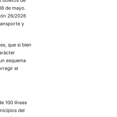
s boletos de
 18 de mayo.
ción 26/2026
transporte y
es, que si bien
arácter
e un esquema
rregir el
de 100 líneas
nicipios del