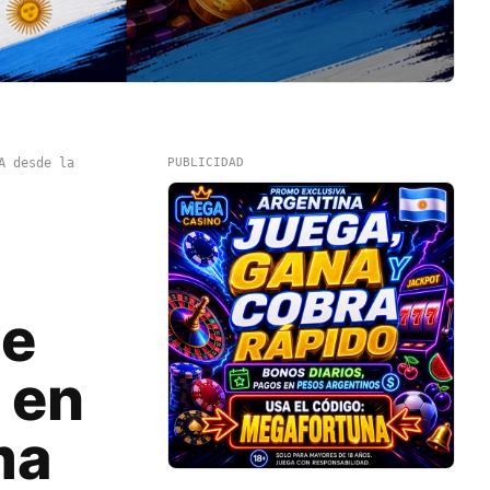
A desde la
PUBLICIDAD
de
o en
ma