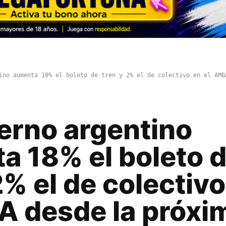
ino aumenta 18% el boleto de tren y 2% el de colectivo en el AMB
erno argentino
a 18% el boleto 
2% el de colectiv
A desde la próxi