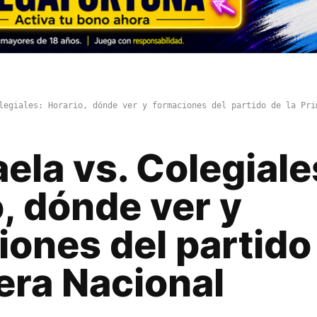
legiales: Horario, dónde ver y formaciones del partido de la Pri
aela vs. Colegiale
, dónde ver y
ones del partido
era Nacional