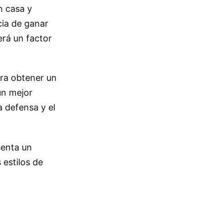
n casa y
cia de ganar
erá un factor
ara obtener un
un mejor
 defensa y el
senta un
 estilos de