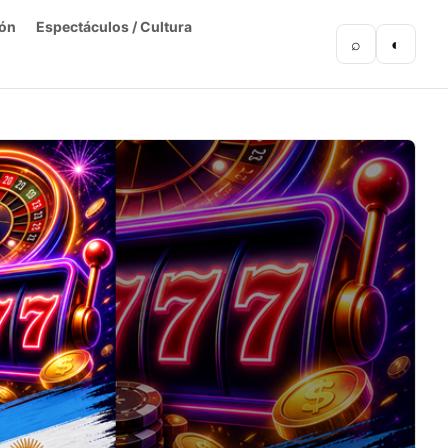
ón
Espectáculos / Cultura
⌕
◐