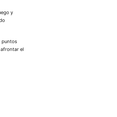
juego y
ido
r puntos
afrontar el