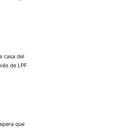
a casa del
avés de LPF
espera que