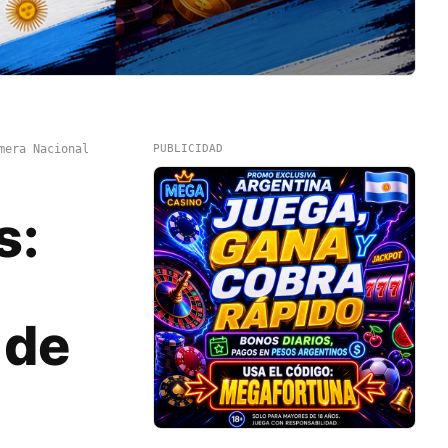
mera Nacional
PUBLICIDAD
s:
 de