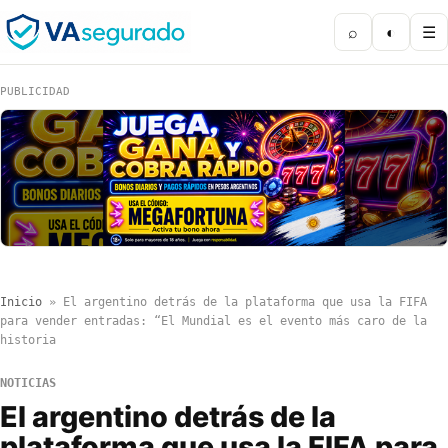
⌕
◐
☰
PUBLICIDAD
Inicio
»
El argentino detrás de la plataforma que usa la FIFA
para vender entradas: “El Mundial es el evento más caro de la
historia
NOTICIAS
El argentino detrás de la
plataforma que usa la FIFA para