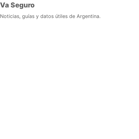
Va Seguro
Noticias, guías y datos útiles de Argentina.
Inicio
Wiki
Guias
Datos
Eventos
En vivo
Verificacion
Cronologias
Documentos
Briefs
Sobre nosotros
Política editorial
Correcciones
Fuentes y metodología