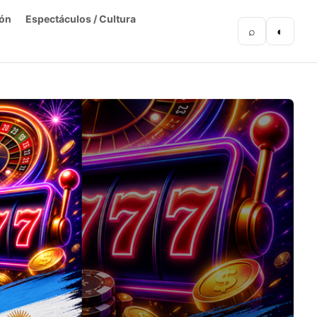
ón
Espectáculos / Cultura
⌕
◐