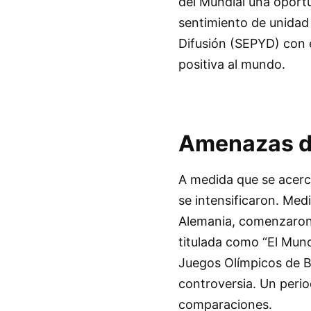
del Mundial una oportu
sentimiento de unidad 
Difusión (SEPYD) con e
positiva al mundo.
Amenazas de
A medida que se acerca
se intensificaron. Me
Alemania, comenzaron a
titulada como “El Mund
Juegos Olímpicos de B
controversia. Un perio
comparaciones.