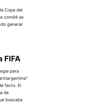
 la Copa del
te comité se
ndo generar
a FIFA
tegia para
antiargentina”
e facto. El
va de
que buscaba