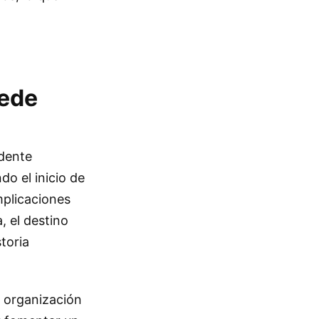
Sede
idente
do el inicio de
mplicaciones
, el destino
toria
a organización