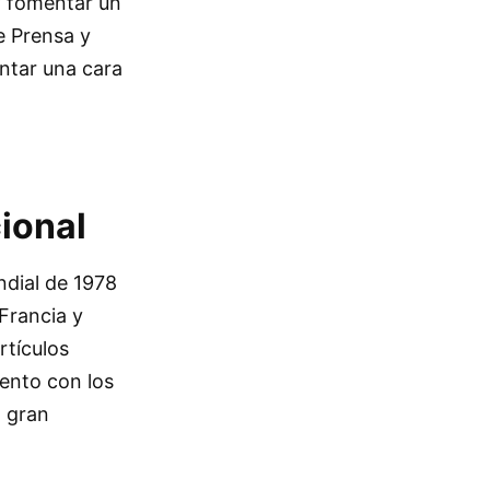
y fomentar un
e Prensa y
entar una cara
ional
ndial de 1978
Francia y
rtículos
vento con los
n gran