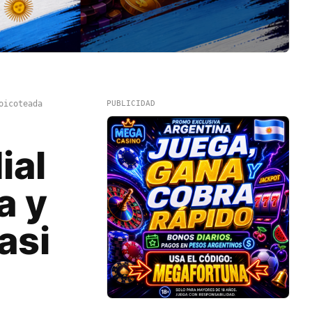
oicoteada
PUBLICIDAD
ial
a y
asi