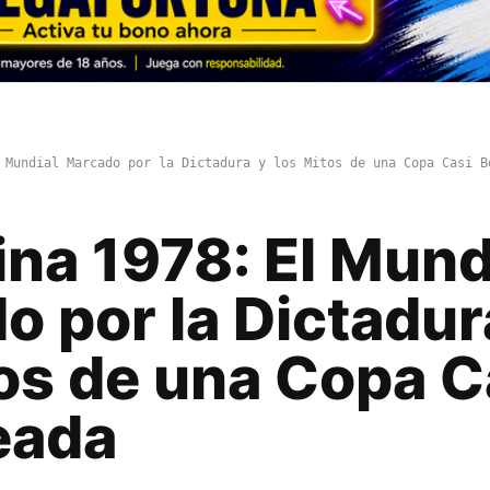
 Mundial Marcado por la Dictadura y los Mitos de una Copa Casi B
na 1978: El Mund
 por la Dictadur
tos de una Copa C
eada