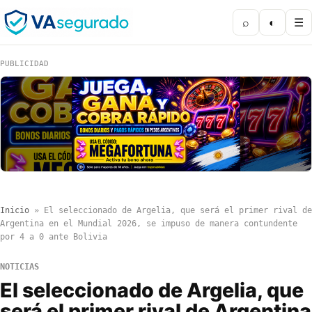
⌕
◐
☰
PUBLICIDAD
Inicio
»
El seleccionado de Argelia, que será el primer rival de
Argentina en el Mundial 2026, se impuso de manera contundente
por 4 a 0 ante Bolivia
NOTICIAS
El seleccionado de Argelia, que
será el primer rival de Argentina