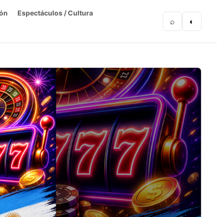
ón
Espectáculos / Cultura
⌕
◐