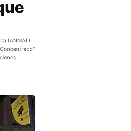
que
dica (ANMAT)
e Concentrado"
aciones