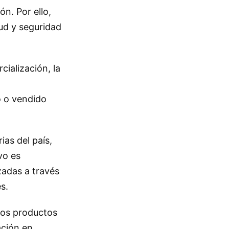
ón. Por ello,
ud y seguridad
cialización, la
 o vendido
ias del país,
vo es
zadas a través
s.
 Los productos
ación en