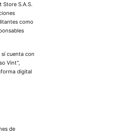
 Store S.A.S.
ciones
ilitantes como
sponsables
 sí cuenta con
o Vint”,
forma digital
nes de