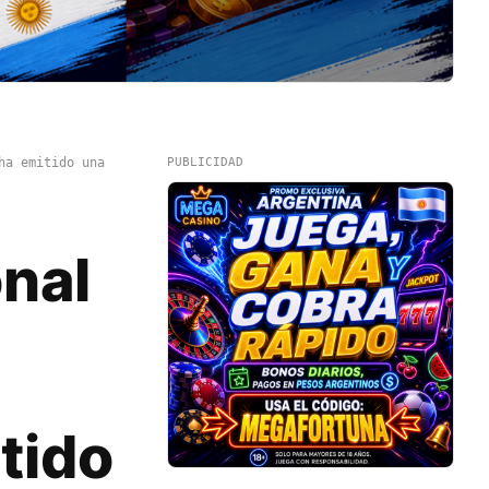
ha emitido una
PUBLICIDAD
nal
tido